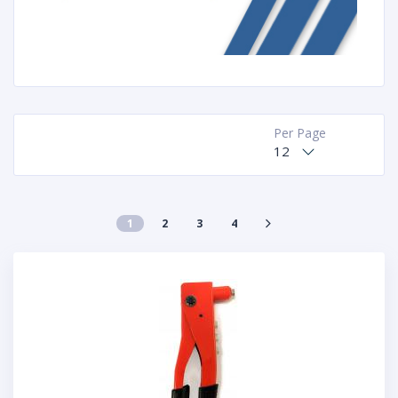
Per Page
12
1
2
3
4