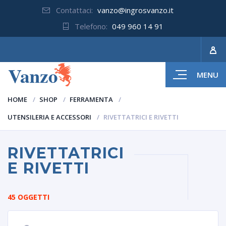
Contattaci:
vanzo@ingrosvanzo.it
Telefono:
049 960 14 91
MENU
HOME
SHOP
FERRAMENTA
UTENSILERIA E ACCESSORI
RIVETTATRICI E RIVETTI
RIVETTATRICI
E RIVETTI
45 OGGETTI