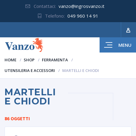
Contattaci:
vanzo@ingrosvanzo.it
Telefono:
049 960 14 91
MENU
HOME
SHOP
FERRAMENTA
UTENSILERIA E ACCESSORI
MARTELLI E CHIODI
MARTELLI
E CHIODI
86 OGGETTI