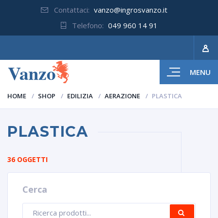
Contattaci:
vanzo@ingrosvanzo.it
Telefono:
049 960 14 91
MENU
HOME
SHOP
EDILIZIA
AERAZIONE
PLASTICA
PLASTICA
36 OGGETTI
Cerca
Ricerca
CERCA
prodotti