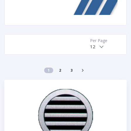
Per Page
12
1
2
3