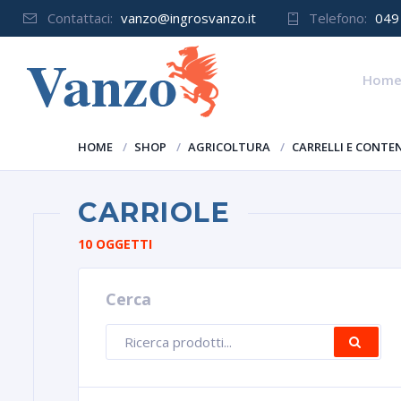
Contattaci:
vanzo@ingrosvanzo.it
Telefono:
049
Hom
HOME
SHOP
AGRICOLTURA
CARRELLI E CONTE
CARRIOLE
10 OGGETTI
Cerca
Ricerca
CE
prodotti