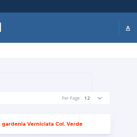
12
Per Page
 gardenia Verniciata Col. Verde