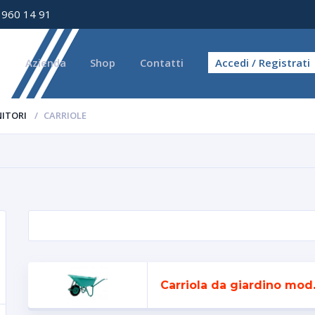
 960 14 91
e
Azienda
Shop
Contatti
Accedi / Registrati
NITORI
CARRIOLE
RCA
Carriola da giardino mod.