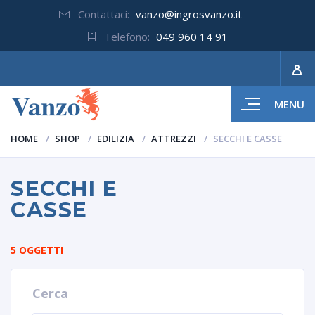
Contattaci:
vanzo@ingrosvanzo.it
Telefono:
049 960 14 91
MENU
HOME
SHOP
EDILIZIA
ATTREZZI
SECCHI E CASSE
SECCHI E
CASSE
5 OGGETTI
Cerca