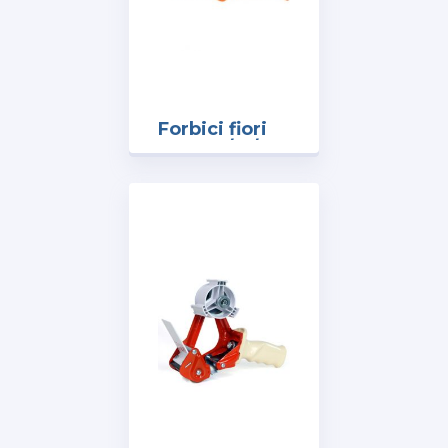
Forbici fiori
art.326/A /
30003