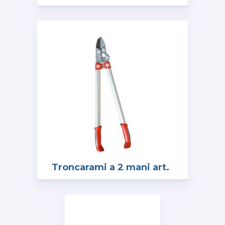
3 Marrone gomitoli
c/rete DA 1 KG
Troncarami a 2 mani art.
RS-750 Wolf