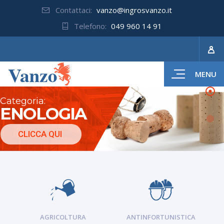
Contattaci:
vanzo@ingrosvanzo.it
Telefono:
049 960 14 91
MENU
Categoria:
ENOLOGIA
CLICCA QUI
AGRICOLTURA
ANTINFORTUNISTICA