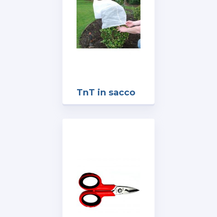
TnT in sacco
mod. Winter
Cap Vanzo
D.1,05×2,0
mt. 30 gr/mq