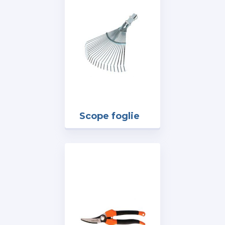
Scope foglie
3006
att.mord. 22
denti regol.