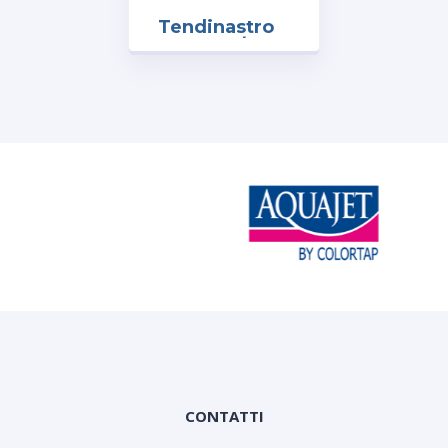
Tendinastro
art. T.30/R
mm.50
c/freno
CONTATTI