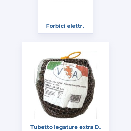
Forbici elettr.
art. 50T
Vanzo
acc.inox
c/Tagliacavo
Tubetto legature extra D.