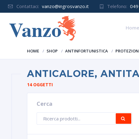
Contattaci:
vanzo@ingrosvanzo.it
Telefono:
049
Hom
HOME
SHOP
ANTINFORTUNISTICA
PROTEZION
ANTICALORE, ANTIT
14 OGGETTI
Cerca
Ricerca
CE
prodotti