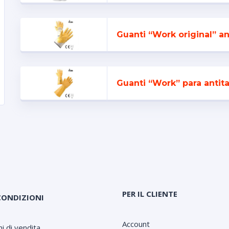
Guanti “Work original” ant
Guanti “Work” para antita
PER IL CLIENTE
CONDIZIONI
Account
i di vendita