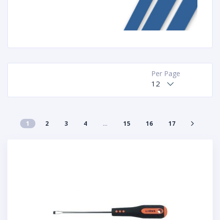
Per Page
12
1
2
3
4
…
15
16
17