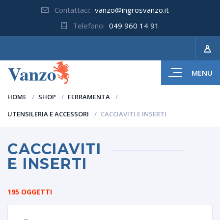
Contattaci:
vanzo@ingrosvanzo.it
Telefono:
049 960 14 91
MENU
HOME
SHOP
FERRAMENTA
UTENSILERIA E ACCESSORI
CACCIAVITI E INSERTI
CACCIAVITI
E INSERTI
195 OGGETTI