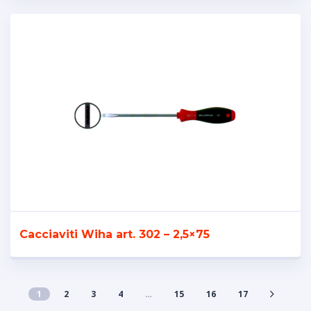
Cacciaviti Wiha art. 302 – 2,5×75
1
2
3
4
…
15
16
17