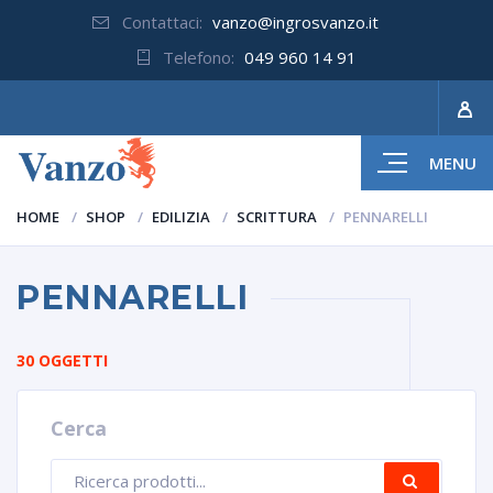
Contattaci:
vanzo@ingrosvanzo.it
Telefono:
049 960 14 91
MENU
HOME
SHOP
EDILIZIA
SCRITTURA
PENNARELLI
PENNARELLI
30 OGGETTI
Cerca
Ricerca
CERCA
prodotti