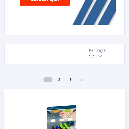
Per Page
12
1
2
3