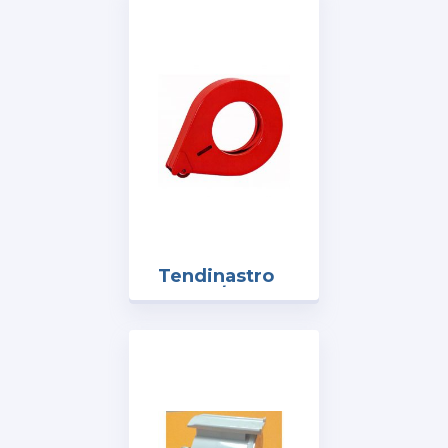
Tendinastro
art. D1/30
mm.30