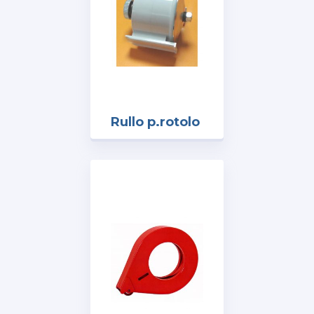
Rullo p.rotolo
completo di
freno x mod.
T30 mm.50